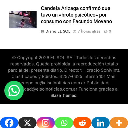
Candela Arizaga confirmó que
tuvo un «brote psicótico» por
consumo con Facundo Moyano
Diario EL SOL
7 horas atrás
0
© Copyright 2026 EL SOL SA | Todos los derechos
reservados. Queda prohibida la reproducción total o
parcial del presente diario. Director: Horacio Schivintt.
Clasificados y Edictos: 4257-6325 Interno 101 Mail:
recepcion@elsolnoticias.com.ar Publicidad:
publicidad@elsolnoticias.com.ar Funciona gracias a
.
BlazeThemes