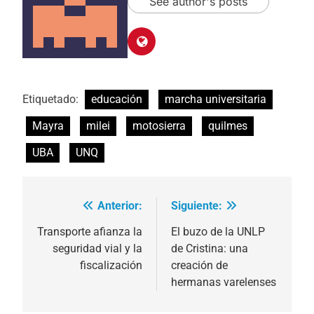
See author's posts
Etiquetado:
educación
marcha universitaria
Mayra
milei
motosierra
quilmes
UBA
UNQ
Anterior:
Siguiente:
Navegación
de
Transporte afianza la
El buzo de la UNLP
seguridad vial y la
de Cristina: una
entradas
fiscalización
creación de
hermanas varelenses