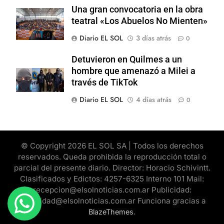
Una gran convocatoria en la obra
teatral «Los Abuelos No Mienten»
Diario EL SOL
3 días atrás
0
Detuvieron en Quilmes a un
hombre que amenazó a Milei a
través de TikTok
Diario EL SOL
4 días atrás
0
© Copyright 2026 EL SOL SA | Todos los derechos
reservados. Queda prohibida la reproducción total o
parcial del presente diario. Director: Horacio Schivintt.
Clasificados y Edictos: 4257-6325 Interno 101 Mail:
recepcion@elsolnoticias.com.ar Publicidad:
publicidad@elsolnoticias.com.ar Funciona gracias a
.
BlazeThemes