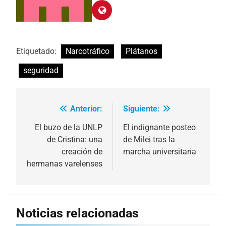
Etiquetado:
Narcotráfico
Plátanos
seguridad
Anterior:
Siguiente:
Navegación
de
El buzo de la UNLP
El indignante posteo
de Cristina: una
de Milei tras la
entradas
creación de
marcha universitaria
hermanas varelenses
Noticias relacionadas