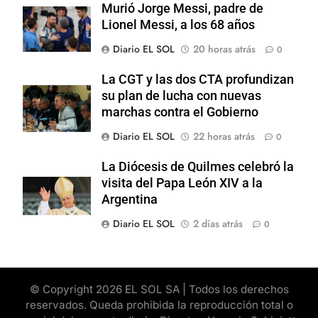
Murió Jorge Messi, padre de
Lionel Messi, a los 68 años
Diario EL SOL
20 horas atrás
0
La CGT y las dos CTA profundizan
su plan de lucha con nuevas
marchas contra el Gobierno
Diario EL SOL
22 horas atrás
0
La Diócesis de Quilmes celebró la
visita del Papa León XIV a la
Argentina
Diario EL SOL
2 días atrás
0
© Copyright 2026 EL SOL SA | Todos los derechos
reservados. Queda prohibida la reproducción total o