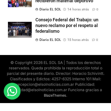
recibieron material deportivo
Diario EL SOL
14 horas atrás
0
Consejo Federal del Trabajo: un
nuevo reclamo por el respeto al
federalismo
Diario EL SOL
15 horas atrás
0
© Copyright 2026 EL SOL SA | Todos los derechos
reservados. Queda prohibida la reproducción total o
parcial del presente diario. Director: Horacio Schivintt.
Clasificados y Edictos: 4257-6325 Interno 101 Mail:
recepcion@elsolnoticias.com.ar Publicidad:
publicidad@elsolnoticias.com.ar Funciona gracias a
.
BlazeThemes