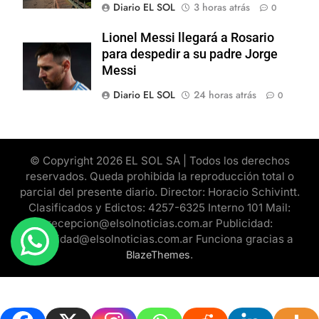
Diario EL SOL
3 horas atrás
0
Lionel Messi llegará a Rosario
para despedir a su padre Jorge
Messi
Diario EL SOL
24 horas atrás
0
© Copyright 2026 EL SOL SA | Todos los derechos
reservados. Queda prohibida la reproducción total o
parcial del presente diario. Director: Horacio Schivintt.
Clasificados y Edictos: 4257-6325 Interno 101 Mail:
recepcion@elsolnoticias.com.ar Publicidad:
publicidad@elsolnoticias.com.ar Funciona gracias a
.
BlazeThemes