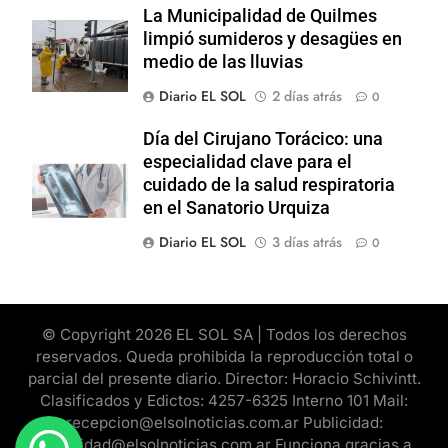
La Municipalidad de Quilmes
limpió sumideros y desagües en
medio de las lluvias
Diario EL SOL
2 días atrás
0
Día del Cirujano Torácico: una
especialidad clave para el
cuidado de la salud respiratoria
en el Sanatorio Urquiza
Diario EL SOL
3 días atrás
0
© Copyright 2026 EL SOL SA | Todos los derechos
reservados. Queda prohibida la reproducción total o
parcial del presente diario. Director: Horacio Schivintt.
Clasificados y Edictos: 4257-6325 Interno 101 Mail:
recepcion@elsolnoticias.com.ar Publicidad:
publicidad@elsolnoticias.com.ar Funciona gracias a