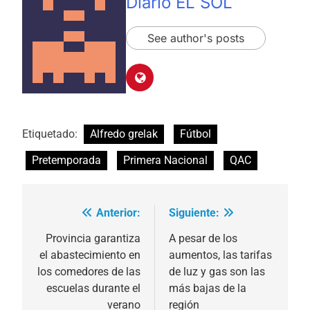
Diario EL SOL
See author's posts
Etiquetado:
Alfredo grelak
Fútbol
Pretemporada
Primera Nacional
QAC
Anterior:
Siguiente:
Navegación
de
Provincia garantiza
A pesar de los
el abastecimiento en
aumentos, las tarifas
entradas
los comedores de las
de luz y gas son las
escuelas durante el
más bajas de la
verano
región