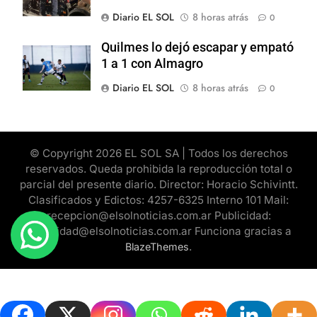
Diario EL SOL
8 horas atrás
0
Quilmes lo dejó escapar y empató
1 a 1 con Almagro
Diario EL SOL
8 horas atrás
0
© Copyright 2026 EL SOL SA | Todos los derechos
reservados. Queda prohibida la reproducción total o
parcial del presente diario. Director: Horacio Schivintt.
Clasificados y Edictos: 4257-6325 Interno 101 Mail:
recepcion@elsolnoticias.com.ar Publicidad:
publicidad@elsolnoticias.com.ar Funciona gracias a
.
BlazeThemes