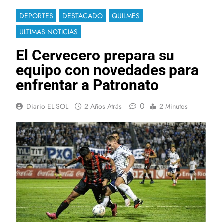
DEPORTES
DESTACADO
QUILMES
ULTIMAS NOTICIAS
El Cervecero prepara su
equipo con novedades para
enfrentar a Patronato
0
Diario EL SOL
2 Años Atrás
2 Minutos