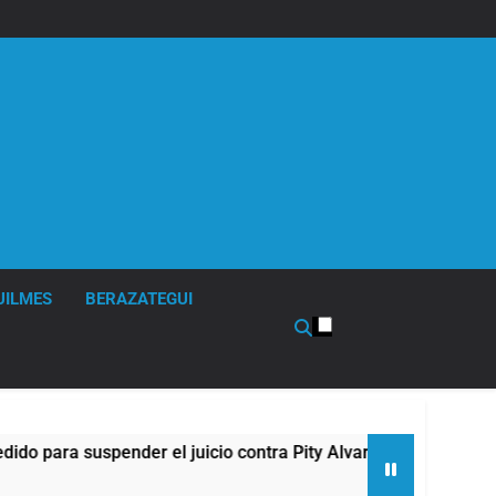
UILMES
BERAZATEGUI
ara suspender el juicio contra Pity Alvarez
67 
9 H