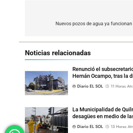
Navegación
de
Nuevos pozos de agua ya funcionan e
entradas
Noticias relacionadas
Renunció el subsecretari
Hernán Ocampo, tras la d
Diario EL SOL
11 Horas Atr
La Municipalidad de Quil
desagües en medio de las
Diario EL SOL
13 Horas Atr