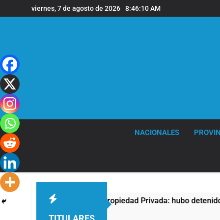
Saltar
viernes, 7 de agosto de 2026
8:46:11 AM
al
contenido
NACIONALES
PROVIN
otesta contra la Ley de Propiedad Privada: hubo detenidos y e
TITULARES