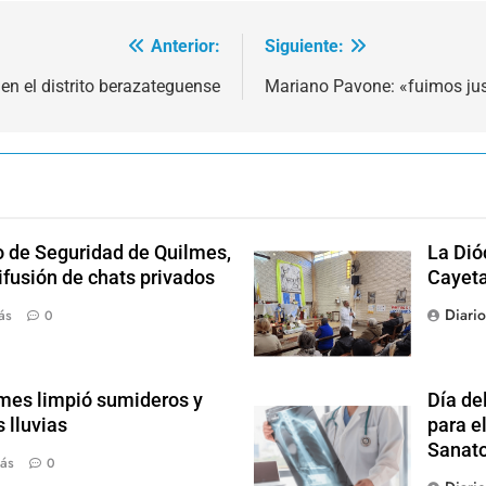
Anterior:
Siguiente:
n el distrito berazateguense
Mariano Pavone: «fuimos ju
o de Seguridad de Quilmes,
La Dió
ifusión de chats privados
Cayet
Diari
ás
0
mes limpió sumideros y
Día de
 lluvias
para el
Sanato
ás
0