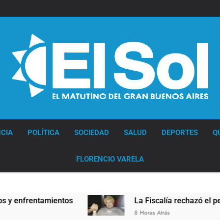
Diario EL SOL
CIA
POLÍTICA
SOCIEDAD
SALUD
DEPORTES
Q
FLORENCIO VARELA
nfrentamientos
La Fiscalía rechazó el pedido p
8 Horas Atrás