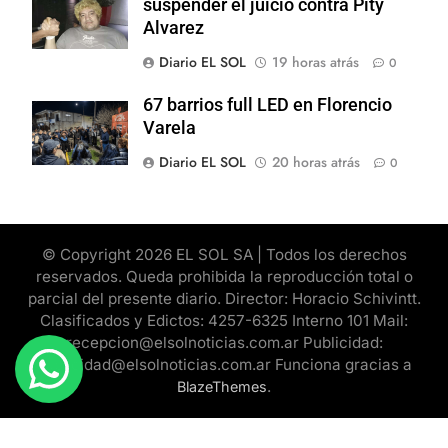
suspender el juicio contra Pity
Alvarez
Diario EL SOL
19 horas atrás
0
67 barrios full LED en Florencio
Varela
Diario EL SOL
20 horas atrás
0
© Copyright 2026 EL SOL SA | Todos los derechos
reservados. Queda prohibida la reproducción total o
parcial del presente diario. Director: Horacio Schivintt.
Clasificados y Edictos: 4257-6325 Interno 101 Mail:
recepcion@elsolnoticias.com.ar Publicidad:
publicidad@elsolnoticias.com.ar Funciona gracias a
.
BlazeThemes