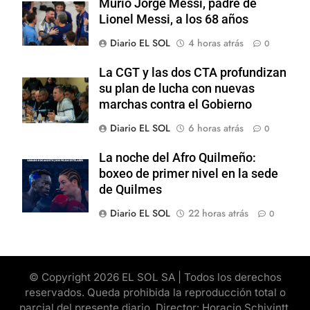
Murió Jorge Messi, padre de
Lionel Messi, a los 68 años
Diario EL SOL
4 horas atrás
0
La CGT y las dos CTA profundizan
su plan de lucha con nuevas
marchas contra el Gobierno
Diario EL SOL
6 horas atrás
0
La noche del Afro Quilmeño:
boxeo de primer nivel en la sede
de Quilmes
Diario EL SOL
22 horas atrás
0
© Copyright 2026 EL SOL SA | Todos los derechos
reservados. Queda prohibida la reproducción total o
parcial del presente diario. Director: Horacio Schivintt.