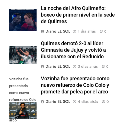
La noche del Afro Quilmeño:
boxeo de primer nivel en la sede
de Quilmes
Diario EL SOL
1 día atrás
0
Quilmes derrotó 2-0 al líder
Gimnasia de Jujuy y volvió a
ilusionarse con el Reducido
Diario EL SOL
3 días atrás
0
Vozinha fue presentado como
Vozinha fue
nuevo refuerzo de Colo Colo y
presentado
promete dar pelea por el arco
como nuevo
refuerzo de Colo
Diario EL SOL
4 días atrás
0
Colo y promete
dar pelea por el
arco