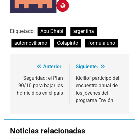
Etiquetado:
Abu Dhabi
argentina
automovilismo
Colapinto
formula uno
Anterior:
Siguiente:
Navegación
de
Seguridad: el Plan
Kicillof participó del
90/10 para bajar los
encuentro anual de
entradas
homicidios en el país
los jóvenes del
programa Envión
Noticias relacionadas