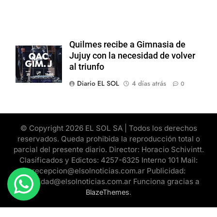
Quilmes recibe a Gimnasia de
Jujuy con la necesidad de volver
al triunfo
Diario EL SOL
4 días atrás
0
© Copyright 2026 EL SOL SA | Todos los derechos
reservados. Queda prohibida la reproducción total o
parcial del presente diario. Director: Horacio Schivintt.
Clasificados y Edictos: 4257-6325 Interno 101 Mail:
recepcion@elsolnoticias.com.ar Publicidad:
publicidad@elsolnoticias.com.ar Funciona gracias a
.
BlazeThemes