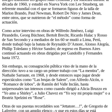
década de 1960, y estudió en Nueva York con Lee Strasberg, un
referente mundial con el que se formaron figuras de la talla de
Marlon Brando, Paul Newman, Robert De Niro y James Dean,
entre otros, que se nutrieron de “el método” como forma de
actuación.
Como actor intervino en obras de Wilfredo Jiménez, Luigi
Pirandello, Georg Büchner, Bertolt Brecht, Ricardo Halac y Rosso
de San Secondo y a mediados de los 60 se mudó a Lima, Perú,
donde trabajó bajo la batuta de Reynaldo D’Amore, Alonso Alegría,
Phillip Toledano y Héctor Sandro; de regreso en Buenos Aires
continuó actuando en obras dirigidas por Gandolfo y Fernandes
hasta 1972.
Sin embargo, su consagración pública vino de la mano de la
dirección: tuvo a su cargo un primer trabajo con “La mentira”, de
Nathalie Sarraute, en 1968, y desde entonces supo jugar desde
espectáculos como “Las brujas de Salem”, con Alfredo Alcón, o
“Romance de lobos”, de Ramón del Valle Inclán, hasta
unipersonales tan intensos como cuando dirigió a Alicia Bruzzo en
“Yo amo a Shirley”, a Julio Chavez en “Yo soy mi propia mujer” o a
Beatriz Spelzini en “Rose”.
Otras de sus puestas recordables son “Jettatore…!”, de Gregorio de
Laferrère, con un amplio elenco –y que en estos días se está