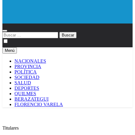
Diario EL SOL
Buscar:
Menú
NACIONALES
PROVINCIA
POLÍTICA
SOCIEDAD
SALUD
DEPORTES
QUILMES
BERAZATEGUI
FLORENCIO VARELA
Titulares