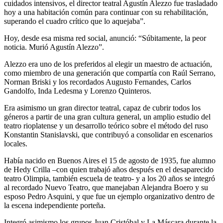
cuidados intensivos, el director teatral Agustín Alezzo fue trasladado
hoy a una habitación común para continuar con su rehabilitación,
superando el cuadro crítico que lo aquejaba”.
Hoy, desde esa misma red social, anunció: “Súbitamente, la peor
noticia. Murió Agustín Alezzo”.
Alezzo era uno de los preferidos al elegir un maestro de actuación,
como miembro de una generación que compartía con Raúl Serrano,
Norman Briski y los recordados Augusto Fernandes, Carlos
Gandolfo, Inda Ledesma y Lorenzo Quinteros.
Era asimismo un gran director teatral, capaz de cubrir todos los
géneros a partir de una gran cultura general, un amplio estudio del
teatro rioplatense y un desarrollo teórico sobre el método del ruso
Konstantin Stanislavski, que contribuyó a consolidar en escenarios
locales.
Había nacido en Buenos Aires el 15 de agosto de 1935, fue alumno
de Hedy Crilla –con quien trabajó años después en el desaparecido
teatro Olimpia, también escuela de teatro- y a los 20 años se integró
al recordado Nuevo Teatro, que manejaban Alejandra Boero y su
esposo Pedro Asquini, y que fue un ejemplo organizativo dentro de
la escena independiente porteña.
Integró asimismo los grupos Juan Cristóbal y La Máscara durante la