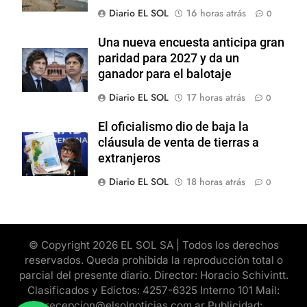
Diario EL SOL
16 horas atrás
0
Una nueva encuesta anticipa gran
paridad para 2027 y da un
ganador para el balotaje
Diario EL SOL
17 horas atrás
0
El oficialismo dio de baja la
cláusula de venta de tierras a
extranjeros
Diario EL SOL
18 horas atrás
0
© Copyright 2026 EL SOL SA | Todos los derechos
reservados. Queda prohibida la reproducción total o
parcial del presente diario. Director: Horacio Schivintt.
Clasificados y Edictos: 4257-6325 Interno 101 Mail:
recepcion@elsolnoticias.com.ar Publicidad: