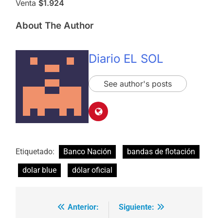
Venta
$1.924
About The Author
Diario EL SOL
See author's posts
Etiquetado:
Banco Nación
bandas de flotación
dolar blue
dólar oficial
Anterior:
Siguiente:
Navegación