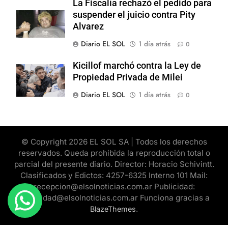
La Fiscalía rechazó el pedido para
suspender el juicio contra Pity
Alvarez
Diario EL SOL
1 día atrás
0
Kicillof marchó contra la Ley de
Propiedad Privada de Milei
Diario EL SOL
1 día atrás
0
© Copyright 2026 EL SOL SA | Todos los derechos
reservados. Queda prohibida la reproducción total o
parcial del presente diario. Director: Horacio Schivintt.
Clasificados y Edictos: 4257-6325 Interno 101 Mail:
recepcion@elsolnoticias.com.ar Publicidad:
publicidad@elsolnoticias.com.ar Funciona gracias a
.
BlazeThemes