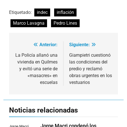
Etiquetado:
indec
inflación
Marco Lavagna
Pedro Lines
Anterior:
Siguiente:
Navegación
de
La Policía allanó una
Giampietri cuestionó
vivienda en Quilmes
las condiciones del
entradas
y evitó una serie de
predio y reclamó
«masacres» en
obras urgentes en los
escuelas
vestuarios
Noticias relacionadas
Jorge Macri condenó los
Jorge Macri