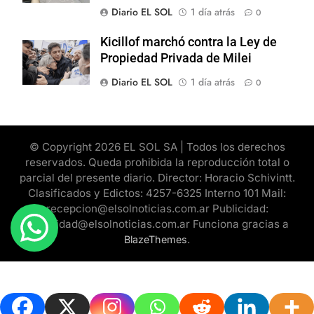
Diario EL SOL
1 día atrás
0
Kicillof marchó contra la Ley de
Propiedad Privada de Milei
Diario EL SOL
1 día atrás
0
© Copyright 2026 EL SOL SA | Todos los derechos
reservados. Queda prohibida la reproducción total o
parcial del presente diario. Director: Horacio Schivintt.
Clasificados y Edictos: 4257-6325 Interno 101 Mail:
recepcion@elsolnoticias.com.ar Publicidad:
publicidad@elsolnoticias.com.ar Funciona gracias a
.
BlazeThemes