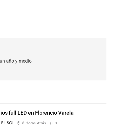
 un año y medio
rios full LED en Florencio Varela
o EL SOL
6 Horas Atrás
0