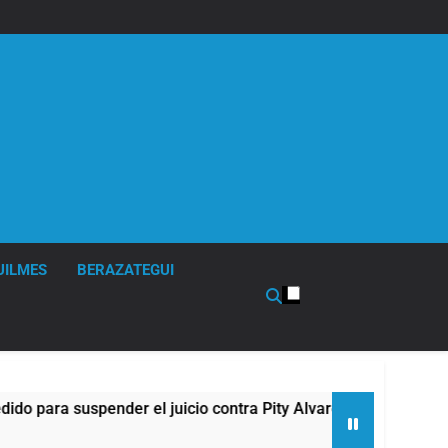
UILMES
BERAZATEGUI
ra suspender el juicio contra Pity Alvarez
67 
6 Ho