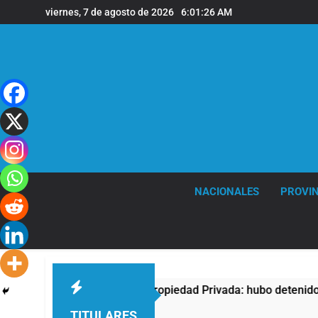
Saltar
viernes, 7 de agosto de 2026
6:01:27 AM
al
contenido
NACIONALES
PROVIN
testa contra la Ley de Propiedad Privada: hubo detenidos y en
TITULARES