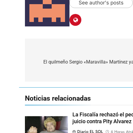
See author's posts
Navegación
de
El quilmeño Sergio «Maravilla» Martínez ya 
entradas
Noticias relacionadas
La Fiscalía rechazó el pe
juicio contra Pity Alvarez
Diario EL SOL
6 Horas Atr