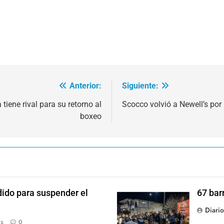
Anterior:
Siguiente:
tiene rival para su retorno al
Scocco volvió a Newell’s por
boxeo
dido para suspender el
67 bar
Diari
ás
0