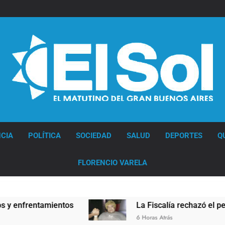
Diario EL SOL
CIA
POLÍTICA
SOCIEDAD
SALUD
DEPORTES
Q
FLORENCIO VARELA
frentamientos
La Fiscalía rechazó el pedido pa
6 Horas Atrás