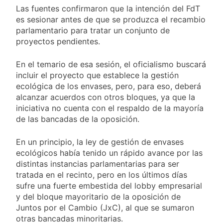
Las fuentes confirmaron que la intención del FdT
2 Días Atrás
es sesionar antes de que se produzca el recambio
El temporal se
parlamentario para tratar un conjunto de
despide del AMBA:
cuándo dejará de
proyectos pendientes.
2 Días Atrás
llover y llega una ola
Kicillof marchó
de frío con mínimas
contra la Ley de
En el temario de esa sesión, el oficialismo buscará
cercanas a 1°C
Propiedad Privada de
incluir el proyecto que establece la gestión
2 Días Atrás
Milei
ecológica de los envases, pero, para eso, deberá
Renunció el
subsecretario de
alcanzar acuerdos con otros bloques, ya que la
Seguridad de
iniciativa no cuenta con el respaldo de la mayoría
2 Días Atrás
Quilmes, Hernán
de las bancadas de la oposición.
Ocampo, tras la
difusión de chats
En un principio, la ley de gestión de envases
privados
ecológicos había tenido un rápido avance por las
distintas instancias parlamentarias para ser
tratada en el recinto, pero en los últimos días
sufre una fuerte embestida del lobby empresarial
y del bloque mayoritario de la oposición de
Juntos por el Cambio (JxC), al que se sumaron
otras bancadas minoritarias.