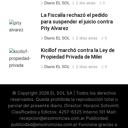
Diario EL SOL
1 día atrás
0
La Fiscalía rechazó el pedido
para suspender el juicio contra
Pity Alvarez
Diario EL SOL
2 días atrás
0
Kicillof marchó contra la Ley de
Propiedad Privada de Milei
Diario EL SOL
2 días atrás
0
© Copyright 2026 EL SOL SA | Todos los derechos
reservados. Queda prohibida la reproducción total o
parcial del presente diario. Director: Horacio Schivintt.
Clasificados y Edictos: 4257-6325 Interno 101 Mail:
recepcion@elsolnoticias.com.ar Publicidad:
publicidad@elsolnoticias.com.ar Funciona gracias a