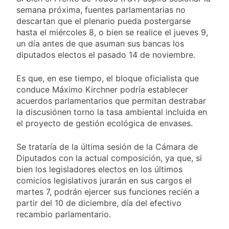
al Congreso y
1 Día Atrás
borde de los 450
semana próxima, fuentes parlamentarias no
calificó a los
Día Internacional de
puntos
responsables como
descartan que el plenario pueda postergarse
la Cerveza: los tres
«delincuentes
hasta el miércoles 8, o bien se realice el jueves 9,
secretos para
1 Día Atrás
anarquistas»
un día antes de que asuman sus bancas los
servirla
El frío polar se
correctamente
diputados electos el pasado 14 de noviembre.
instala en Buenos
Aires: mejora el
1 Día Atrás
tiempo y llegan las
Es que, en ese tiempo, el bloque oficialista que
Día de San Cayetano:
temperaturas más
conduce Máximo Kirchner podría establecer
por qué se celebra
bajas de la semana
acuerdos parlamentarios que permitan destrabar
cada 7 de agosto y
1 Día Atrás
qué representa para
la discusiónen torno la tasa ambiental incluida en
El Senado aprobó la
los argentinos
el proyecto de gestión ecológica de envases.
ley de propiedad
privada, pero el
1 Día Atrás
Gobierno debió
Se trataría de la última sesión de la Cámara de
Incidentes frente al
eliminar otro capítulo
Diputados con la actual composición, ya que, si
Congreso durante la
bien los legisladores electos en los últimos
protesta contra la
2 Días Atrás
Ley de Propiedad
comicios legislativos jurarán en sus cargos el
La Fiscalía rechazó el
Privada: hubo
martes 7, podrán ejercer sus funciones recién a
pedido para
detenidos y
partir del 10 de diciembre, día del efectivo
suspender el juicio
2 Días Atrás
enfrentamientos
contra Pity Alvarez
recambio parlamentario.
67 barrios full LED en
Florencio Varela