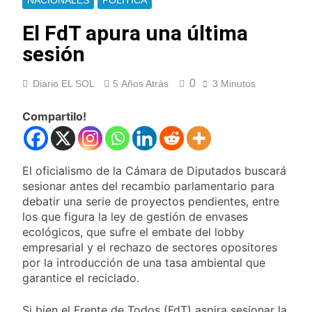
NACIONALES
POLÍTICA
Thiago Medina fue
imputado
El FdT apura una última
formalmente por
10 Horas Atrás
sesión
abuso sexual
La CGT y las dos
CTA profundizan su
plan de lucha con
0
Diario EL SOL
5 Años Atrás
3 Minutos
11 Horas Atrás
nuevas marchas
La noche del Afro
contra el Gobierno
Quilmeño: boxeo de
Compartilo!
primer nivel en la sede
1 Día Atrás
de Quilmes
La Diócesis de
Quilmes celebró la
El oficialismo de la Cámara de Diputados buscará
visita del Papa León
1 Día Atrás
sesionar antes del recambio parlamentario para
XIV a la Argentina
Figuras de la cultura
debatir una serie de proyectos pendientes, entre
se sumaron a la
los que figura la ley de gestión de envases
marcha frente al
1 Día Atrás
ecológicos, que sufre el embate del lobby
Congreso contra la
Nueva jornada
empresarial y el rechazo de sectores opositores
Ley de Propiedad
negativa para los
Privada
por la introducción de una tasa ambiental que
activos argentinos:
1 Día Atrás
garantice el reciclado.
cayeron las acciones
Jorge Macri condenó
en Wall Street y el
los disturbios frente
riesgo país quedó al
Si bien el Frente de Todos (FdT) aspira sesionar la