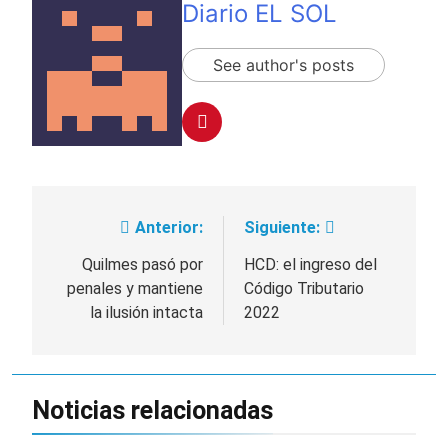
Diario EL SOL
See author's posts
Anterior:
Siguiente:
Navegación
de
Quilmes pasó por
HCD: el ingreso del
penales y mantiene
Código Tributario
entradas
la ilusión intacta
2022
Noticias relacionadas