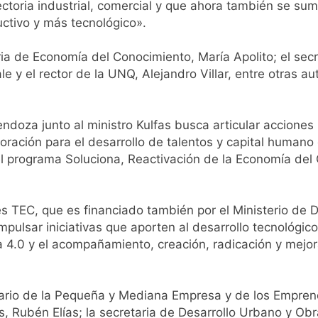
yectoria industrial, comercial y que ahora también se s
 consiguió la mayoría y rechazó el pedido del peronismo de 
ctivo y más tecnológico».
n al Congreso contra el proyecto oficial de Ley de Propieda
ia de Economía del Conocimiento, María Apolito; el secr
e y el rector de la UNQ, Alejandro Villar, entre otras au
lmes celebra la fiesta de San Cayetano
 a ser operada por La Central de Vicente López
ndoza junto al ministro Kulfas busca articular acciones 
oración para el desarrollo de talentos y capital humano 
el programa Soluciona, Reactivación de la Economía del
es TEC, que es financiado también por el Ministerio de De
ulsar iniciativas que aporten al desarrollo tecnológico 
ia 4.0 y el acompañamiento, creación, radicación y mej
tario de la Pequeña y Mediana Empresa y de los Emprend
 Rubén Elías; la secretaria de Desarrollo Urbano y Obra