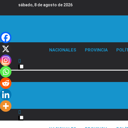
Saltar
sábado, 8 de agosto de 2026
al
contenido
Diario EL SOL
NACIONALES
PROVINCIA
POLÍ
Diario EL SOL