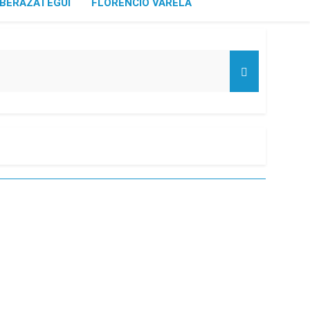
BERAZATEGUI
FLORENCIO VARELA
de Propiedad Privada
l Street y el riesgo país quedó al borde
nsables como «delincuentes anarquistas»
turas más bajas de la semana