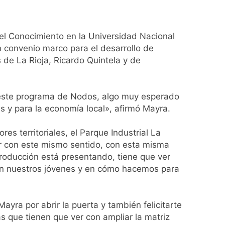
a los argentinos
ro capítulo
l Conocimiento en la Universidad Nacional
un convenio marco para el desarrollo de
rivada: hubo detenidos y
de La Rioja, Ricardo Quintela y de
e este programa de Nodos, algo muy esperado
es y para la economía local», afirmó Mayra.
s territoriales, el Parque Industrial La
ío con mínimas cercanas a 1°C
r con este mismo sentido, con esta misma
 Producción está presentando, tiene que ver
r en nuestros jóvenes y en cómo hacemos para
usión de chats privados
ayra por abrir la puerta y también felicitarte
acundo Moyano
 que tienen que ver con ampliar la matriz