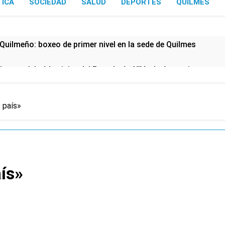
TICA
SOCIEDAD
SALUD
DEPORTES
QUILMES
Quilmeño: boxeo de primer nivel en la sede de Quilmes
lmes celebró la visita del Papa León XIV a la Argentina
ura se sumaron a la marcha frente al Congreso contra la Ley 
 país»
tiva para los activos argentinos: cayeron las acciones en Wal
nó los disturbios frente al Congreso y calificó a los respo
aís»
de la Cerveza: los tres secretos para servirla correctamente
nstala en Buenos Aires: mejora el tiempo y llegan las tempera