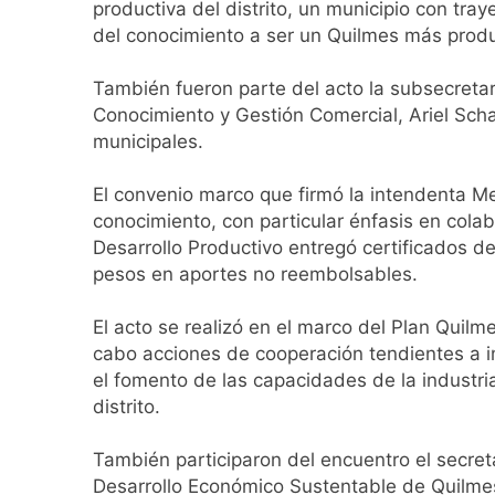
productiva del distrito, un municipio con tra
La Libertad Avanza
del conocimiento a ser un Quilmes más produ
2 Días Atrás
Masiva movilizació
También fueron parte del acto la subsecretar
2 Días Atrás
Conocimiento y Gestión Comercial, Ariel Schal
La Diócesis de Qui
municipales.
2 Días Atrás
La Línea 148 pasó
El convenio marco que firmó la intendenta Me
conocimiento, con particular énfasis en colab
2 Días Atrás
Desarrollo Productivo entregó certificados d
pesos en aportes no reembolsables.
El acto se realizó en el marco del Plan Quilm
cabo acciones de cooperación tendientes a imp
el fomento de las capacidades de la industr
distrito.
También participaron del encuentro el secre
Desarrollo Económico Sustentable de Quilmes,