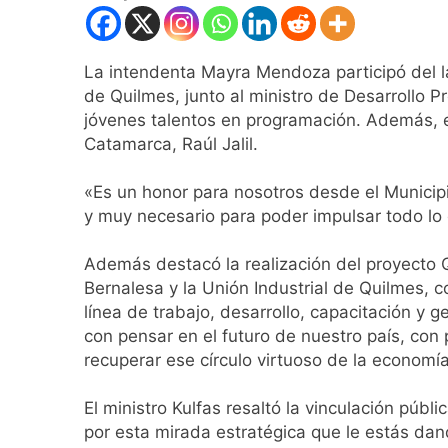
Día de San Cayetan
21 Horas Atrás
El Senado aprobó l
La intendenta Mayra Mendoza participó del 
21 Horas Atrás
de Quilmes, junto al ministro de Desarrollo P
Incidentes frente 
jóvenes talentos en programación. Además, es
enfrentamientos
Catamarca, Raúl Jalil.
1 Día Atrás
La Fiscalía rechaz
«Es un honor para nosotros desde el Municip
1 Día Atrás
y muy necesario para poder impulsar todo lo q
67 barrios full LE
1 Día Atrás
Además destacó la realización del proyecto Qu
El temporal se des
Bernalesa y la Unión Industrial de Quilmes,
1 Día Atrás
línea de trabajo, desarrollo, capacitación y 
Kicillof marchó co
con pensar en el futuro de nuestro país, co
1 Día Atrás
recuperar ese círculo virtuoso de la economía
Renunció el subse
1 Día Atrás
El ministro Kulfas resaltó la vinculación púb
Candela Arizaga 
por esta mirada estratégica que le estás da
1 Día Atrás