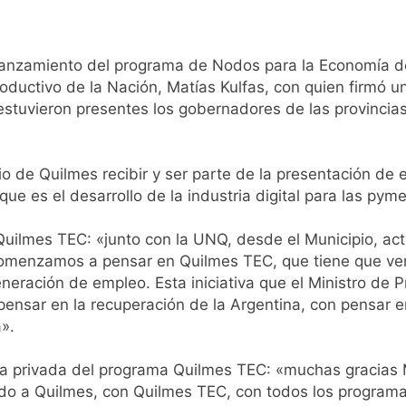
o: por qué se celebra cada 7 de agosto y qué representa par
a ley de propiedad privada, pero el Gobierno debió eliminar ot
lanzamiento del programa de Nodos para la Economía de
roductivo de la Nación, Matías Kulfas, con quien firmó 
al Congreso durante la protesta contra la Ley de Propiedad P
tuvieron presentes los gobernadores de las provincias 
ó el pedido para suspender el juicio contra Pity Alvarez
io de Quilmes recibir y ser parte de la presentación d
ue es el desarrollo de la industria digital para las pym
D en Florencio Varela
ilmes TEC: «junto con la UNQ, desde el Municipio, actore
pide del AMBA: cuándo dejará de llover y llega una ola de fr
 comenzamos a pensar en Quilmes TEC, que tiene que ve
generación de empleo. Esta iniciativa que el Ministro de
ntra la Ley de Propiedad Privada de Milei
n pensar en la recuperación de la Argentina, con pensa
».
cretario de Seguridad de Quilmes, Hernán Ocampo, tras la dif
lica privada del programa Quilmes TEC: «muchas gracias M
confirmó que tuvo un «brote psicótico» por consumo con F
ndo a Quilmes, con Quilmes TEC, con todos los programas