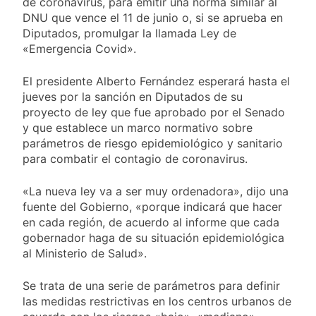
de coronavirus, para emitir una norma similar al
Central de Vicente
21 Horas Atrás
López
DNU que vence el 11 de junio o, si se aprueba en
La Municipalidad de
Diputados, promulgar la llamada Ley de
Quilmes limpió
«Emergencia Covid».
sumideros y
21 Horas Atrás
desagües en medio
Transporte: un
de las lluvias
El presidente Alberto Fernández esperará hasta el
asistente virtual para
jueves por la sanción en Diputados de su
consultar
23 Horas Atrás
infracciones en
proyecto de ley que fue aprobado por el Senado
Una gran
segundos
y que establece un marco normativo sobre
convocatoria en la
parámetros de riesgo epidemiológico y sanitario
obra teatral «Los
23 Horas Atrás
Abuelos No Mienten»
para combatir el contagio de coronavirus.
«La nueva ley va a ser muy ordenadora», dijo una
fuente del Gobierno, «porque indicará que hacer
en cada región, de acuerdo al informe que cada
gobernador haga de su situación epidemiológica
al Ministerio de Salud».
Se trata de una serie de parámetros para definir
las medidas restrictivas en los centros urbanos de