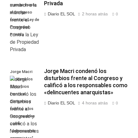
Privada
marcha frente
al Congreso
Diario EL SOL
2 horas atrás
0
contra la Ley de
Propiedad
Privada
Jorge Macri condenó los
Jorge Macri
disturbios frente al Congreso y
condenó los
calificó a los responsables como
disturbios
«delincuentes anarquistas»
frente al
Congreso y
Diario EL SOL
4 horas atrás
0
calificó a los
responsables
como
"delincuentes