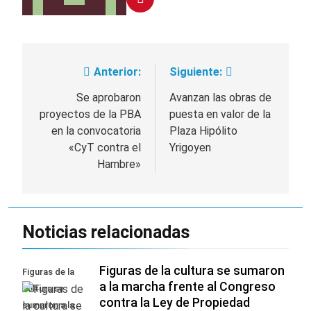
Anterior:
Siguiente:
Navegación
de
Se aprobaron
Avanzan las obras de
proyectos de la PBA
puesta en valor de la
entradas
en la convocatoria
Plaza Hipólito
«CyT contra el
Yrigoyen
Hambre»
Noticias relacionadas
Figuras de la cultura se sumaron
Figuras de la
a la marcha frente al Congreso
cultura se
contra la Ley de Propiedad
sumaron a la