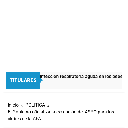
onquiolitis es una infección respiratoria aguda en los bebés
TITULARES
utos Atrás
Inicio
POLÍTICA
El Gobierno oficializa la excepción del ASPO para los
clubes de la AFA