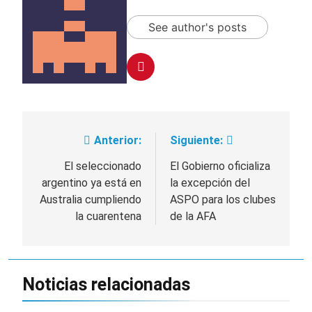
See author's posts
Anterior:
Siguiente:
Navegación
de
El seleccionado
El Gobierno oficializa
argentino ya está en
la excepción del
entradas
Australia cumpliendo
ASPO para los clubes
la cuarentena
de la AFA
Noticias relacionadas