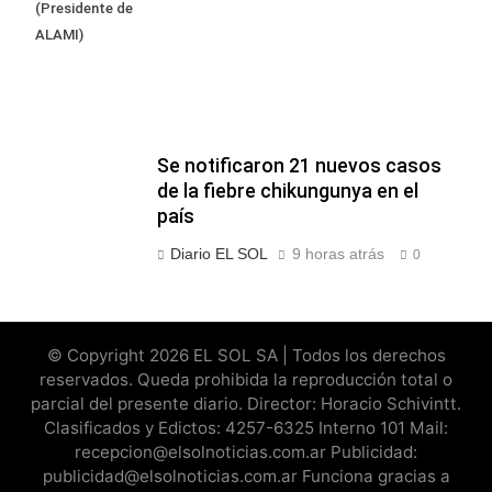
(Presidente de
ALAMI)
Se notificaron 21 nuevos casos
de la fiebre chikungunya en el
país
Diario EL SOL
9 horas atrás
0
© Copyright 2026 EL SOL SA | Todos los derechos
reservados. Queda prohibida la reproducción total o
parcial del presente diario. Director: Horacio Schivintt.
Clasificados y Edictos: 4257-6325 Interno 101 Mail:
recepcion@elsolnoticias.com.ar Publicidad:
publicidad@elsolnoticias.com.ar Funciona gracias a