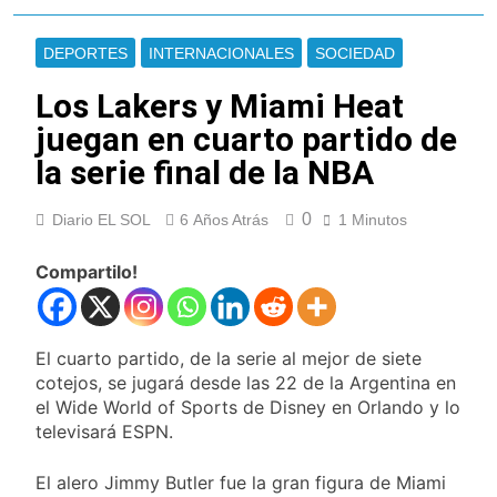
Berazategui y
Se notificaron 21
Quilmes
nuevos casos de la
DEPORTES
INTERNACIONALES
SOCIEDAD
fiebre chikungunya en
9 Horas Atrás
el país
Las vacaciones de
Los Lakers y Miami Heat
invierno se
juegan en cuarto partido de
disfrutaron en
10 Horas Atrás
familia
la serie final de la NBA
Berazategui será
sede del Festival de
Cine de la India 2026
12 Horas Atrás
0
Diario EL SOL
6 Años Atrás
1 Minutos
con entrada libre y
Vozinha fue
gratuita
presentado como
Compartilo!
nuevo refuerzo de
12 Horas Atrás
Colo Colo y promete
Los bonos y ADR
dar pelea por el arco
argentinos cerraron
en baja y el riesgo
El cuarto partido, de la serie al mejor de siete
13 Horas Atrás
país volvió a subir
cotejos, se jugará desde las 22 de la Argentina en
Argentina respondió
el Wide World of Sports de Disney en Orlando y lo
a Brasil tras la rebaja
diplomática y
televisará ESPN.
14 Horas Atrás
atribuyó la medida a
Cómo estará el clima
diferencias
en Buenos Aires este
El alero Jimmy Butler fue la gran figura de Miami
ideológicas