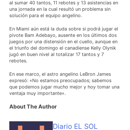
miércoles 5 de
al sumar 40 tantos, 11 rebotes y 13 asistencias en
15 Horas Atrás
agosto: vuelve el frío
una jornada en la cual resultó un problema sin
Confirmaron la visita
polar al AMBA
del papa León XIV a la
solución para el equipo angelino.
Argentina
15 Horas Atrás
En Miami aún está la duda sobre si podrá jugar el
Quilmes recibe a
Gimnasia de Jujuy con
pivote Bam Adebayo, ausente en los últimos dos
la necesidad de volver
juegos por una distensión en el cuello, aunque en
16 Horas Atrás
al triunfo
el triunfo del domingo el canadiense Kelly Olynik
Caso Loan: crecen
las críticas al fiscal
jugó en buen nivel al totalizar 17 tantos y 7
por presuntas
rebotes.
1 Día Atrás
contradicciones en la
investigación
En ese marco, el astro angelino LeBron James
expresó: «No estamos preocupados; sabemos
que podemos jugar mucho mejor y hoy tomar una
ventaja muy importante».
About The Author
Diario EL SOL