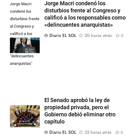
Jorge Macri condenó los
Jorge Macri
disturbios frente al Congreso y
condenó los
calificó a los responsables como
disturbios frente
«delincuentes anarquistas»
al Congreso y
calificó a los
Diario EL SOL
20 horas atrás
0
responsables
como
"delincuentes
anarquistas"
El Senado aprobó la ley de
propiedad privada, pero el
Gobierno debió eliminar otro
capítulo
Diario EL SOL
22 horas atrás
0