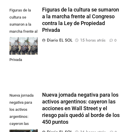
Figuras de la cultura se sumaron
Figuras de la
a la marcha frente al Congreso
cultura se
contra la Ley de Propiedad
sumaron a la
Privada
marcha frente al
Congreso contra
Diario EL SOL
15 horas atrás
0
la Ley de
Propiedad
Privada
Nueva jornada negativa para los
Nueva jornada
activos argentinos: cayeron las
negativa para
acciones en Wall Street y el
los activos
riesgo país quedó al borde de los
argentinos:
450 puntos
cayeron las
acciones en Wall
Diario EL SOL
16 horas atrás