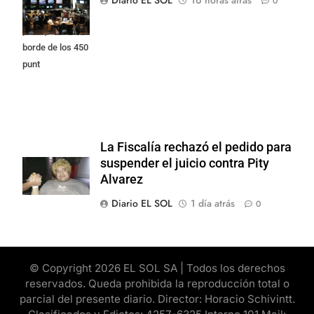
0
Street y el riesgo
país quedó al
borde de los 450
punt
La Fiscalía rechazó el pedido para
suspender el juicio contra Pity
Alvarez
Diario EL SOL
1 día atrás
0
© Copyright 2026 EL SOL SA | Todos los derechos
reservados. Queda prohibida la reproducción total o
parcial del presente diario. Director: Horacio Schivintt.