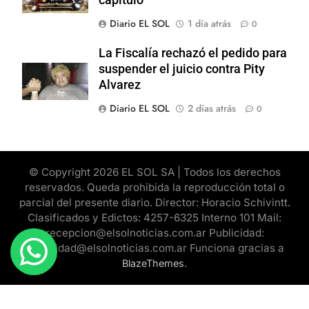
capítulo
Diario EL SOL
1 día atrás
0
La Fiscalía rechazó el pedido para
suspender el juicio contra Pity
Alvarez
Diario EL SOL
2 días atrás
0
© Copyright 2026 EL SOL SA | Todos los derechos
reservados. Queda prohibida la reproducción total o
parcial del presente diario. Director: Horacio Schivintt.
Clasificados y Edictos: 4257-6325 Interno 101 Mail:
recepcion@elsolnoticias.com.ar Publicidad:
publicidad@elsolnoticias.com.ar Funciona gracias a
.
BlazeThemes