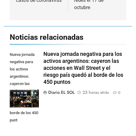
casos de coronavirus
redes el 17 de
octubre
Noticias relacionadas
Nueva jornada negativa para los
Nueva jornada
activos argentinos: cayeron las
negativa para
acciones en Wall Street y el
los activos
riesgo país quedó al borde de los
argentinos:
450 puntos
cayeron las
acciones en Wall
Diario EL SOL
23 horas atrás
0
Street y el riesgo
país quedó al
borde de los 450
punt