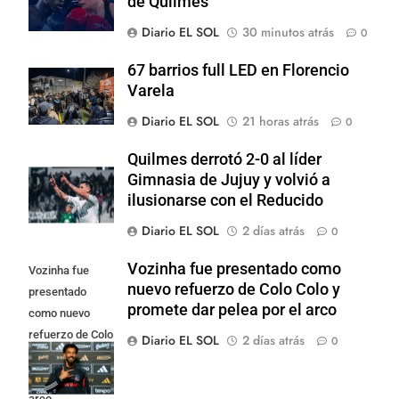
de Quilmes
Diario EL SOL
30 minutos atrás
0
67 barrios full LED en Florencio
Varela
Diario EL SOL
21 horas atrás
0
Quilmes derrotó 2-0 al líder
Gimnasia de Jujuy y volvió a
ilusionarse con el Reducido
Diario EL SOL
2 días atrás
0
Vozinha fue presentado como
Vozinha fue
nuevo refuerzo de Colo Colo y
presentado
promete dar pelea por el arco
como nuevo
refuerzo de Colo
Diario EL SOL
2 días atrás
0
Colo y promete
dar pelea por el
arco