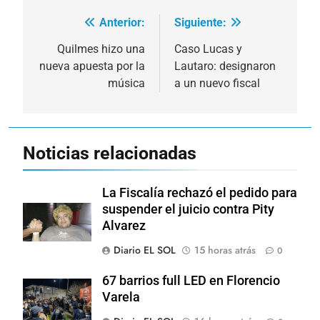
Anterior:
Siguiente:
Navegación
de
Quilmes hizo una
Caso Lucas y
nueva apuesta por la
Lautaro: designaron
entradas
música
a un nuevo fiscal
Noticias relacionadas
La Fiscalía rechazó el pedido para
suspender el juicio contra Pity
Alvarez
Diario EL SOL
15 horas atrás
0
67 barrios full LED en Florencio
Varela