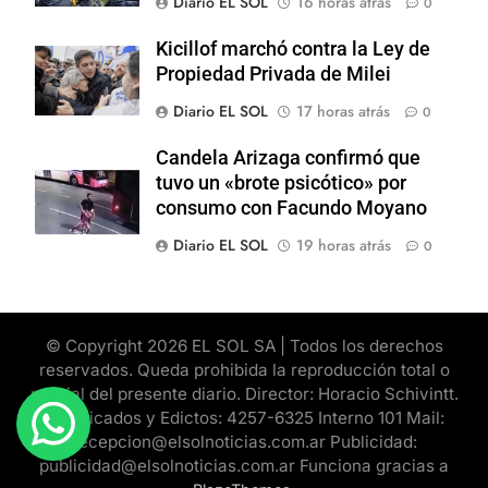
Diario EL SOL
16 horas atrás
0
Kicillof marchó contra la Ley de
Propiedad Privada de Milei
Diario EL SOL
17 horas atrás
0
Candela Arizaga confirmó que
tuvo un «brote psicótico» por
consumo con Facundo Moyano
Diario EL SOL
19 horas atrás
0
© Copyright 2026 EL SOL SA | Todos los derechos
reservados. Queda prohibida la reproducción total o
parcial del presente diario. Director: Horacio Schivintt.
Clasificados y Edictos: 4257-6325 Interno 101 Mail:
recepcion@elsolnoticias.com.ar Publicidad:
publicidad@elsolnoticias.com.ar Funciona gracias a