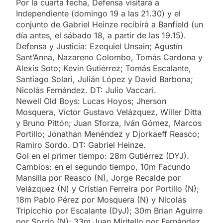
Por la cuarta fecha, Defensa visitará a
Independiente (domingo 19 a las 21.30) y el
conjunto de Gabriel Heinze recibirá a Banfield (un
día antes, el sábado 18, a partir de las 19.15).
Defensa y Justicia: Ezequiel Unsain; Agustín
Sant’Anna, Nazareno Colombo, Tomás Cardona y
Alexis Soto; Kevin Gutiérrez; Tomás Escalante,
Santiago Solari, Julián López y David Barbona;
Nicolás Fernández. DT: Julio Vaccari.
Newell Old Boys: Lucas Hoyos; Jherson
Mosquera, Víctor Gustavo Velázquez, Willer Ditta
y Bruno Pittón; Juan Sforza, Iván Gómez, Marcos
Portillo; Jonathan Menéndez y Djorkaeff Reasco;
Ramiro Sordo. DT: Gabriel Heinze.
Gol en el primer tiempo: 28m Gutiérrez (DYJ).
Cambios: en el segundo tiempo, 10m Facundo
Mansilla por Reasco (N), Jorge Recalde por
Velázquez (N) y Cristian Ferreira por Portillo (N);
18m Pablo Pérez por Mosquera (N) y Nicolás
Tripicchio por Escalante (DyJ); 30m Brian Aguirre
por Sordo (N); 33m Juan Miritello por Fernández