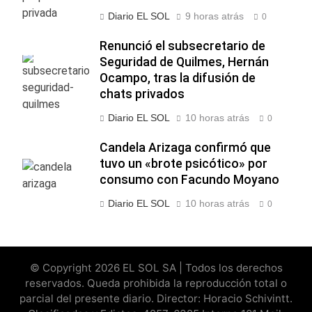
Diario EL SOL
9 horas atrás
0
Renunció el subsecretario de
Seguridad de Quilmes, Hernán
Ocampo, tras la difusión de
chats privados
Diario EL SOL
10 horas atrás
0
Candela Arizaga confirmó que
tuvo un «brote psicótico» por
consumo con Facundo Moyano
Diario EL SOL
10 horas atrás
0
© Copyright 2026 EL SOL SA | Todos los derechos
reservados. Queda prohibida la reproducción total o
parcial del presente diario. Director: Horacio Schivintt.