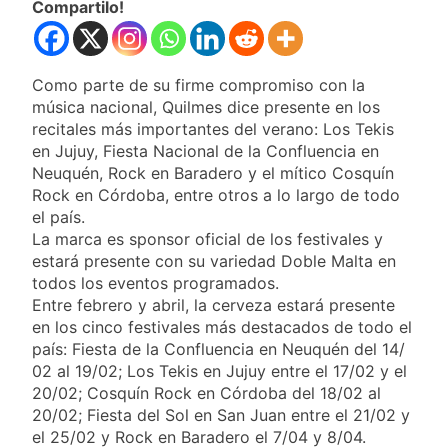
consultar
Compartilo!
13 Horas Atrás
infracciones en
Una gran
segundos
convocatoria en la
obra teatral «Los
13 Horas Atrás
Como parte de su firme compromiso con la
Abuelos No Mienten»
Marcha al Congreso:
música nacional, Quilmes dice presente en los
cortes, desvíos y
recitales más importantes del verano: Los Tekis
operativo de
17 Horas Atrás
en Jujuy, Fiesta Nacional de la Confluencia en
seguridad por la
Tormentas severas y
Neuquén, Rock en Baradero y el mítico Cosquín
protesta contra la
fuertes ráfagas de
reforma de la Ley de
Rock en Córdoba, entre otros a lo largo de todo
viento: más de 10
18 Horas Atrás
Tierras
el país.
provincias bajo alerta
Senado debate el
La marca es sponsor oficial de los festivales y
meteorológica
proyecto sobre
estará presente con su variedad Doble Malta en
propiedad privada
19 Horas Atrás
todos los eventos programados.
con foco en los
Día del Cirujano
Entre febrero y abril, la cerveza estará presente
desalojos
Torácico: una
en los cinco festivales más destacados de todo el
especialidad clave
20 Horas Atrás
país: Fiesta de la Confluencia en Neuquén del 14/
para el cuidado de la
Alerta naranja en
02 al 19/02; Los Tekis en Jujuy entre el 17/02 y el
salud respiratoria en
Quilmes por
el Sanatorio Urquiza
20/02; Cosquín Rock en Córdoba del 18/02 al
tormentas severas y
1 Día Atrás
20/02; Fiesta del Sol en San Juan entre el 21/02 y
fuertes ráfagas de
Denunciaron
el 25/02 y Rock en Baradero el 7/04 y 8/04.
viento
penalmente al