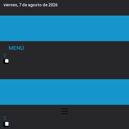
Saltar
viernes, 7 de agosto de 2026
al
contenido
Diario EL SOL
MENÚ
Diario EL SOL