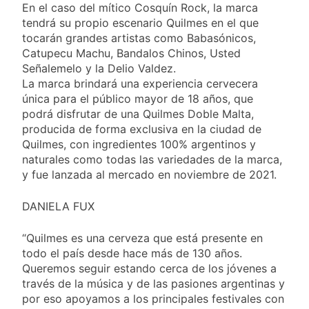
En el caso del mítico Cosquín Rock, la marca
abogado libertario
1 Día Atrás
tendrá su propio escenario Quilmes en el que
que propuso tirar
tocarán grandes artistas como Babasónicos,
napalm sobre el Gran
Buenos Aires
Catupecu Machu, Bandalos Chinos, Usted
Señalemelo y la Delio Valdez.
La marca brindará una experiencia cervecera
única para el público mayor de 18 años, que
podrá disfrutar de una Quilmes Doble Malta,
producida de forma exclusiva en la ciudad de
Quilmes, con ingredientes 100% argentinos y
naturales como todas las variedades de la marca,
y fue lanzada al mercado en noviembre de 2021.
DANIELA FUX
“Quilmes es una cerveza que está presente en
todo el país desde hace más de 130 años.
Queremos seguir estando cerca de los jóvenes a
través de la música y de las pasiones argentinas y
por eso apoyamos a los principales festivales con