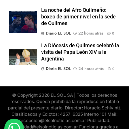
La noche del Afro Quilmeño:
boxeo de primer nivel en la sede
de Quilmes
Diario EL SOL
22 horas atrás
0
La Diócesis de Quilmes celebró la
visita del Papa León XIV a la
Argentina
Diario EL SOL
24 horas atrás
0
© Copyright 2026 EL SOL SA | Todos los derechos
reservados. Queda prohibida la reproducción total o
parcial del presente diario. Director: Horacio Schivintt.
Clasificados y Edictos: 4257-6325 Interno 101 Mail:
recepcion@elsolnoticias.com.ar Publicidad:
publicidad@elsolnoticias.com.ar Funciona gracias a