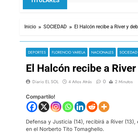
TITULARES
Inicio
SOCIEDAD
El Halcón recibe a River y de
DEPORTES
FLORENCIO VARELA
NACIONALES
SOCIEDAD
El Halcón recibe a Rive
0
Diario EL SOL
4 Años Atrás
2 Minutos
Compartilo!
Defensa y Justicia (14), recibirá a River (13
en el Norberto Tito Tomaghello.