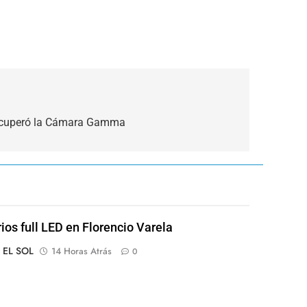
 recuperó la Cámara Gamma
rios full LED en Florencio Varela
o EL SOL
14 Horas Atrás
0