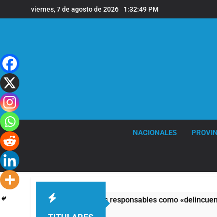
Saltar
viernes, 7 de agosto de 2026
1:32:50 PM
al
contenido
NACIONALES
PROVIN
Congreso y calificó a los responsables como «delincuentes anar