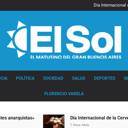
Jorge Macri condenó los d
res
Día Internacional 
El frío polar se instala 
El Senado aprobó la ley 
Jorge Macri condenó los d
res
Día Internacional 
El frío polar se instala 
El Senado aprobó la ley 
Diario EL SOL
CIA
POLÍTICA
SOCIEDAD
SALUD
DEPORTES
Q
FLORENCIO VARELA
quistas»
Día Internacional de la Cerveza: los 
1 Hora Atrás