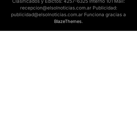
Clasificados y Edictos: 4257-6325 Interno 101 Mail:
recepcion@elsolnoticias.com.ar Publicidad:
publicidad@elsolnoticias.com.ar Funciona gracias a
.
BlazeThemes