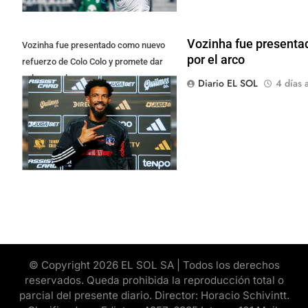
Vozinha fue presenta
Vozinha fue presentado como nuevo
por el arco
refuerzo de Colo Colo y promete dar
pelea por el arco
Diario EL SOL
4 días 
© Copyright 2026 EL SOL SA | Todos los derechos
reservados. Queda prohibida la reproducción total o
parcial del presente diario. Director: Horacio Schivintt.