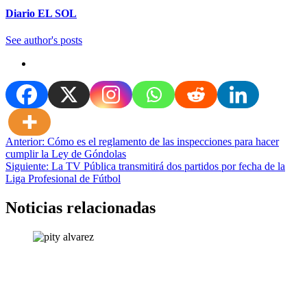
Diario EL SOL
See author's posts
Navegación
Anterior:
Cómo es el reglamento de las inspecciones para hacer
cumplir la Ley de Góndolas
de
Siguiente:
La TV Pública transmitirá dos partidos por fecha de la
entradas
Liga Profesional de Fútbol
Noticias relacionadas