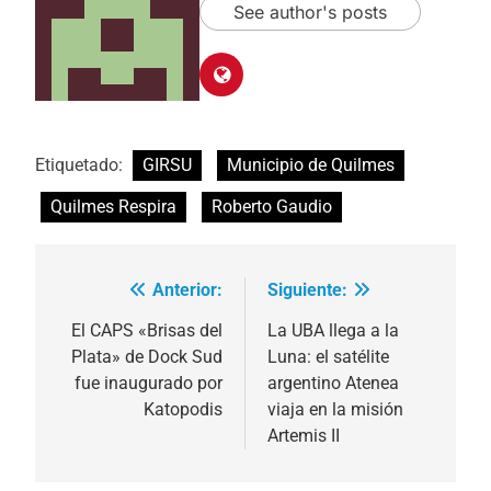
See author's posts
Etiquetado:
GIRSU
Municipio de Quilmes
Quilmes Respira
Roberto Gaudio
Anterior:
Siguiente:
Navegación
de
El CAPS «Brisas del
La UBA llega a la
Plata» de Dock Sud
Luna: el satélite
entradas
fue inaugurado por
argentino Atenea
Katopodis
viaja en la misión
Artemis II