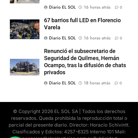
Diario EL SOL
16 horas atrás
0
67 barrios full LED en Florencio
Varela
Diario EL SOL
16 horas atrás
0
Renunció el subsecretario de
Seguridad de Quilmes, Hernán
Ocampo, tras la difusión de chats
privados
Diario EL SOL
18 horas atrás
0
© Copyright 2026 EL SOL SA | Todos los derechos
reservados. Queda prohibida la reproducción total o
parcial del presente diario. Director: Horacio Schivintt.
Clasificados y Edictos: 4257-6325 Interno 101 Mail: