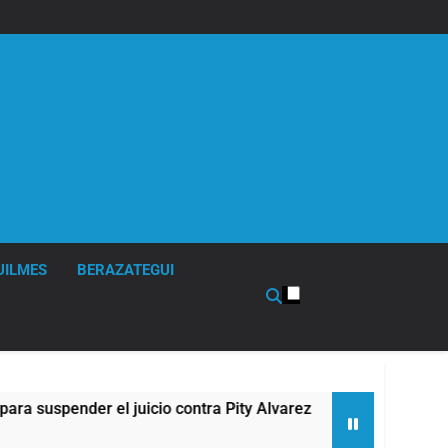
UILMES
BERAZATEGUI
r el juicio contra Pity Alvarez
67 barrios full
1 Hora Atrás