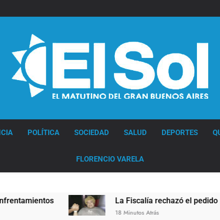
Diario EL SOL
CIA
POLÍTICA
SOCIEDAD
SALUD
DEPORTES
Q
FLORENCIO VARELA
os
La Fiscalía rechazó el pedido para suspende
18 Minutos Atrás