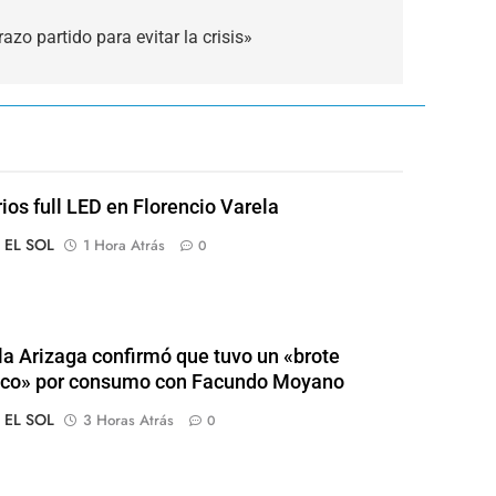
azo partido para evitar la crisis»
rios full LED en Florencio Varela
o EL SOL
1 Hora Atrás
0
a Arizaga confirmó que tuvo un «brote
ico» por consumo con Facundo Moyano
o EL SOL
3 Horas Atrás
0