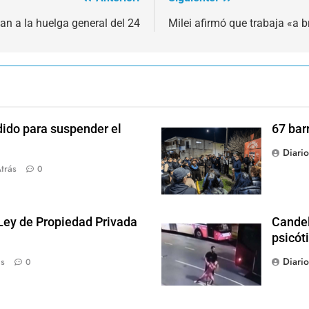
an a la huelga general del 24
Milei afirmó que trabaja «a br
dido para suspender el
67 bar
Diari
trás
0
 Ley de Propiedad Privada
Candel
psicót
Diari
ás
0