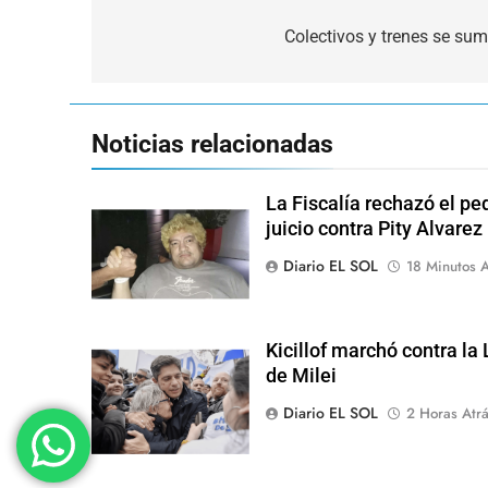
Navegación
de
Colectivos y trenes se sum
entradas
Noticias relacionadas
La Fiscalía rechazó el pe
juicio contra Pity Alvarez
Diario EL SOL
18 Minutos A
Kicillof marchó contra la
de Milei
Diario EL SOL
2 Horas Atr