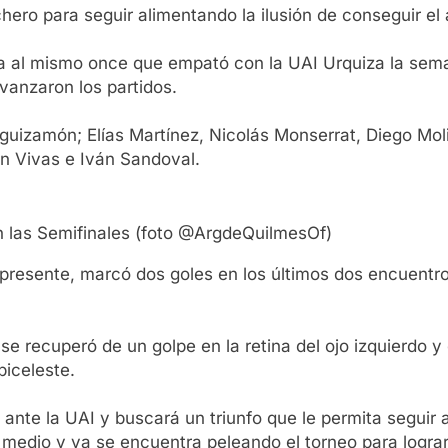
chero para seguir alimentando la ilusión de conseguir el
anza al mismo once que empató con la UAI Urquiza la s
vanzaron los partidos.
eguizamón; Elías Martínez, Nicolás Monserrat, Diego Molin
án Vivas e Iván Sandoval.
en las Semifinales (foto @ArgdeQuilmesOf)
presente, marcó dos goles en los últimos dos encuentros
e recuperó de un golpe en la retina del ojo izquierdo y
biceleste.
nte la UAI y buscará un triunfo que le permita seguir a
 medio y ya se encuentra peleando el torneo para logra