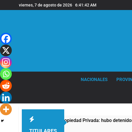
Saltar
viernes, 7 de agosto de 2026
6:41:43 AM
al
contenido
NACIONALES
PROVIN
ta contra la Ley de Propiedad Privada: hubo detenidos y enfre
TITULARES