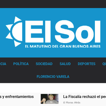
Diario EL SOL
CIA
POLÍTICA
SOCIEDAD
SALUD
DEPORTES
Q
FLORENCIO VARELA
ntamientos
La Fiscalía rechazó el pedido para 
6 Horas Atrás