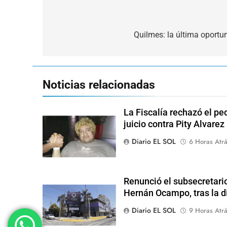
Navegación
de
Quilmes: la última oportun
entradas
Noticias relacionadas
La Fiscalía rechazó el pe
juicio contra Pity Alvarez
Diario EL SOL
6 Horas Atr
Renunció el subsecretari
Hernán Ocampo, tras la d
Diario EL SOL
9 Horas Atr