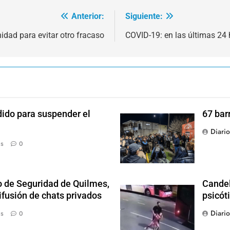
Anterior:
Siguiente:
idad para evitar otro fracaso
COVID-19: en las últimas 24 
dido para suspender el
67 bar
Diari
ás
0
o de Seguridad de Quilmes,
Candel
ifusión de chats privados
psicót
Diari
ás
0