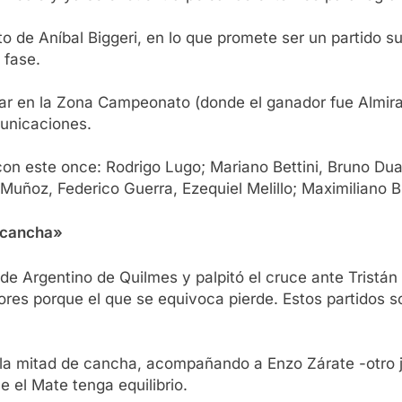
unto de Aníbal Biggeri, en lo que promete ser un partid
 fase.
lugar en la Zona Campeonato (donde el ganador fue Almir
municaciones.
con este once: Rodrigo Lugo; Mariano Bettini, Bruno Du
Muñoz, Federico Guerra, Ezequiel Melillo; Maximiliano B
a cancha»
 de Argentino de Quilmes y palpitó el cruce ante Tristá
res porque el que se equivoca pierde. Estos partidos son
a mitad de cancha, acompañando a Enzo Zárate -otro juv
 el Mate tenga equilibrio.