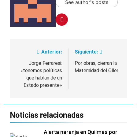
miércoles 5 de
See author's posts
18 Horas Atrás
agosto: vuelve el frío
Confirmaron la visita
polar al AMBA
del papa León XIV a la
Argentina
18 Horas Atrás
Quilmes recibe a
Gimnasia de Jujuy con
la necesidad de volver
18 Horas Atrás
al triunfo
Caso Loan: crecen
Anterior:
Siguiente:
Navegación
las críticas al fiscal
por presuntas
de
Jorge Ferraresi:
Por obras, cierran la
1 Día Atrás
contradicciones en la
«tenemos políticas
Maternidad del Oller
investigación
entradas
que hablan de un
Estado presente»
Noticias relacionadas
Alerta naranja en Quilmes por