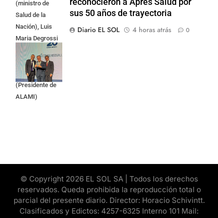
reconocieron a Apres Salud por
(ministro de
sus 50 años de trayectoria
Salud de la
Nación), Luis
Diario EL SOL
4 horas atrás
0
Maria Degrossi
(Presidente de
Apres Salud) y
Cristian Mazza
(Presidente de
ALAMI)
© Copyright 2026 EL SOL SA | Todos los derechos
reservados. Queda prohibida la reproducción total o
parcial del presente diario. Director: Horacio Schivintt.
Clasificados y Edictos: 4257-6325 Interno 101 Mail: