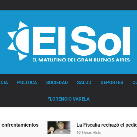
Diario EL SOL
CIA
POLÍTICA
SOCIEDAD
SALUD
DEPORTES
Q
FLORENCIO VARELA
tos
La Fiscalía rechazó el pedido para suspende
10 Horas Atrás