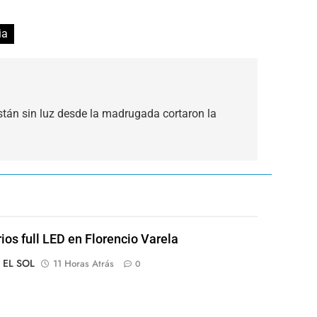
ia
tán sin luz desde la madrugada cortaron la
rios full LED en Florencio Varela
o EL SOL
11 Horas Atrás
0