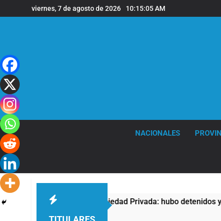
Saltar
viernes, 7 de agosto de 2026
10:15:06 AM
al
contenido
NACIONALES
PROVIN
ra la Ley de Propiedad Privada: hubo detenidos y enfrentamien
TITULARES