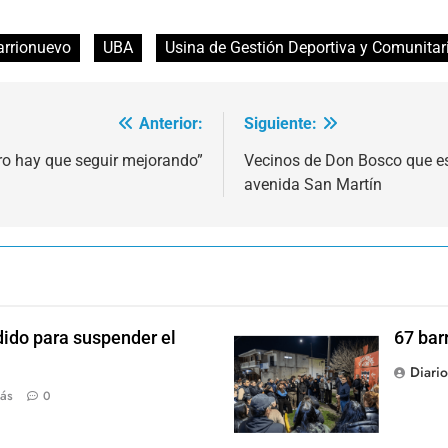
arrionuevo
UBA
Usina de Gestión Deportiva y Comunitar
Anterior:
Siguiente:
ro hay que seguir mejorando”
Vecinos de Don Bosco que es
avenida San Martín
dido para suspender el
67 bar
Diari
ás
0