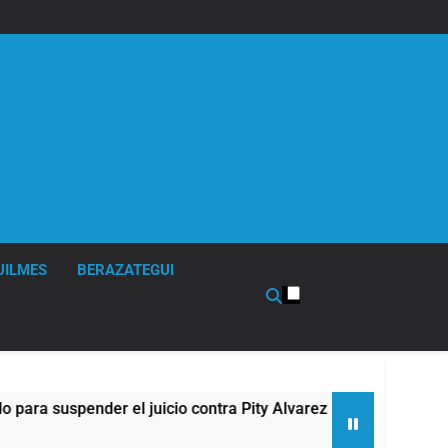
UILMES
BERAZATEGUI
r el juicio contra Pity Alvarez
67 barrios ful
11 Horas Atrás