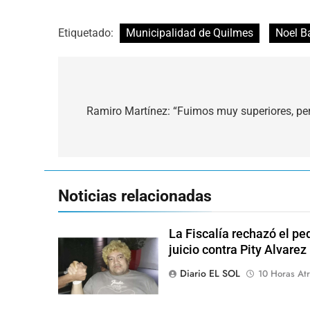
Etiquetado:
Municipalidad de Quilmes
Noel B
Navegación
de
Ramiro Martínez: “Fuimos muy superiores, pe
entradas
Noticias relacionadas
La Fiscalía rechazó el pe
juicio contra Pity Alvarez
Diario EL SOL
10 Horas Atr