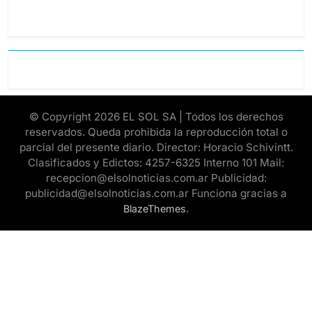
© Copyright 2026 EL SOL SA | Todos los derechos
reservados. Queda prohibida la reproducción total o
parcial del presente diario. Director: Horacio Schivintt.
Clasificados y Edictos: 4257-6325 Interno 101 Mail:
recepcion@elsolnoticias.com.ar Publicidad:
publicidad@elsolnoticias.com.ar Funciona gracias a
.
BlazeThemes