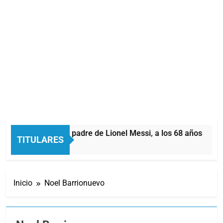
ó Jorge Messi, padre de Lionel Messi, a los 68 años
TITULARES
as Atrás
Inicio
Noel Barrionuevo