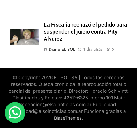
La Fiscalía rechazó el pedido para
suspender el juicio contra Pity
Alvarez
Diario EL SOL
1 día atrás
0
© Copyright 2026 EL SOL SA | Todos los derechos
reservados. Queda prohibida la reproducción total o
parcial del presente diario. Director: Horacio Schivintt.
Clasificados y Edictos: 4257-6325 Interno 101 Mail:
recepcion@elsolnoticias.com.ar Publicidad:
publicidad@elsolnoticias.com.ar Funciona gracias a
.
BlazeThemes