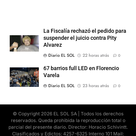
La Fiscalía rechazó el pedido para
suspender el juicio contra Pity
Alvarez
Diario EL SOL
22 horas atrás
0
67 barrios full LED en Florencio
Varela
Diario EL SOL
23 horas atrás
0
© Copyright 2026 EL SOL SA | Todos los derechos
reservados. Queda prohibida la reproducción total o
parcial del presente diario. Director: Horacio Schivintt.
Clasificados y Edictos: 4257-6325 Interno 101 Mail: