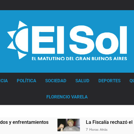
Diario EL SOL
CIA
POLÍTICA
SOCIEDAD
SALUD
DEPORTES
Q
FLORENCIO VARELA
 enfrentamientos
La Fiscalía rechazó el pedido
7 Horas Atrás