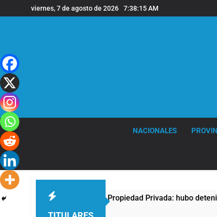
Saltar
viernes, 7 de agosto de 2026
7:38:16 AM
al
contenido
NACIONALES
PROVIN
protesta contra la Ley de Propiedad Privada: hubo detenidos y
TITULARES