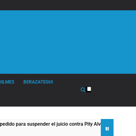
UILMES
BERAZATEGUI
 para suspender el juicio contra Pity Alvarez
6
8