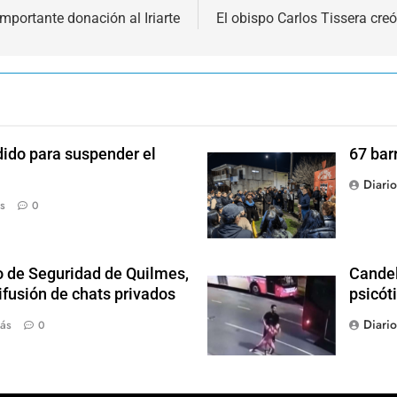
mportante donación al Iriarte
El obispo Carlos Tissera cre
dido para suspender el
67 bar
Diari
s
0
o de Seguridad de Quilmes,
Candel
ifusión de chats privados
psicót
Diari
ás
0