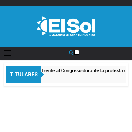
Saltar
al
contenido
Diario EL SOL
Incidentes frente al Congreso durante la protesta con
TITULARES
9 Horas Atrás