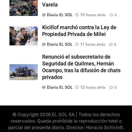
Varela
Diario EL SOL
10 horas atrás
0
Kicillof marchó contra la Ley de
Propiedad Privada de Milei
Diario EL SOL
11 horas atrás
0
Renunció el subsecretario de
Seguridad de Quilmes, Hernán
Ocampo, tras la difusión de chats
privados
Diario EL SOL
12 horas atrás
0
© Copyright 2026 EL SOL SA | Todos los derechos
reservados. Queda prohibida la reproducción total o
parcial del presente diario. Director: Horacio Schivintt.