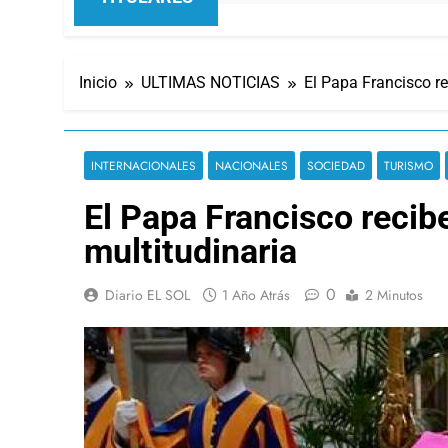
Inicio
ULTIMAS NOTICIAS
El Papa Francisco r
INTERNACIONALES
NACIONALES
SOCIEDAD
TURISMO
El Papa Francisco recib
multitudinaria
0
Diario EL SOL
1 Año Atrás
2 Minutos