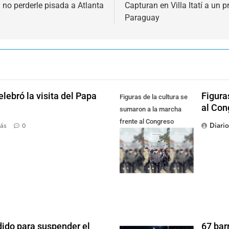
 no perderle pisada a Atlanta
Capturan en Villa Itatí a un
Paraguay
lebró la visita del Papa
Figura
Figuras de la cultura se
al Con
sumaron a la marcha
frente al Congreso
Diari
ás
0
contra la Ley de
Propiedad Privada
dido para suspender el
67 bar