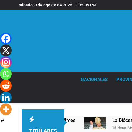
Saltar
sábado, 8 de agosto de 2026
3:35:40 PM
al
contenido
NACIONALES
PROVIN
en la sede de Quilmes
La Diócesis de Quilmes 
15 Horas Atrás
TITULARES