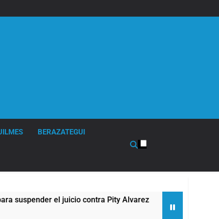
UILMES
BERAZATEGUI
der el juicio contra Pity Alvarez
67 barrios fu
9 Horas Atrás