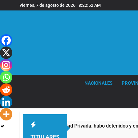
Saltar
viernes, 7 de agosto de 2026
8:22:52 AM
al
contenido
NACIONALES
PROVIN
tra la Ley de Propiedad Privada: hubo detenidos y enfrentamie
TITULARES