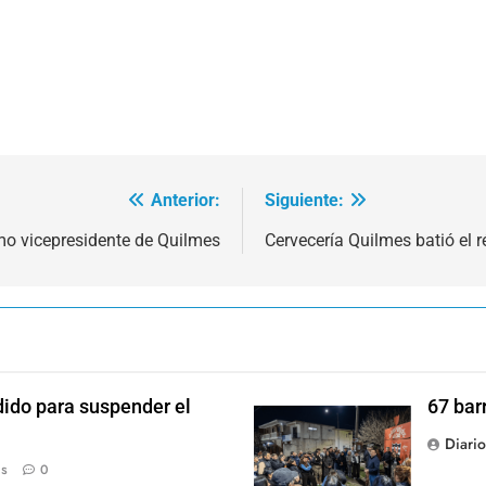
Anterior:
Siguiente:
o vicepresidente de Quilmes
Cervecería Quilmes batió el 
dido para suspender el
67 bar
Diari
ás
0