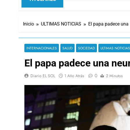
Inicio
ULTIMAS NOTICIAS
El papa padece una 
INTERNACIONALES
SALUD
SOCIEDAD
ULTIMAS NOTICIAS
El papa padece una neum
0
Diario EL SOL
1 Año Atrás
2 Minutos