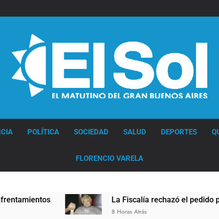
Diario EL SOL
CIA
POLÍTICA
SOCIEDAD
SALUD
DEPORTES
Q
FLORENCIO VARELA
ntos
La Fiscalía rechazó el pedido para suspen
8 Horas Atrás