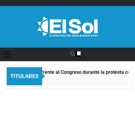
Saltar
al
contenido
Diario EL SOL
Incidentes frente al Congreso durante la protesta cont
TITULARES
5 Horas Atrás