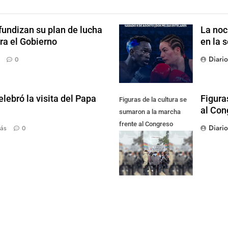
fundizan su plan de lucha
La noc
ra el Gobierno
en la 
Diari
0
lebró la visita del Papa
Figura
Figuras de la cultura se
al Con
sumaron a la marcha
frente al Congreso
Diari
ás
0
contra la Ley de
Propiedad Privada