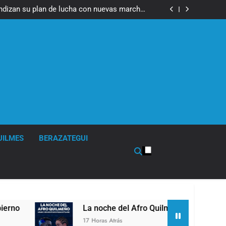
fue imputado formalmente por abuso sexual
ndizan su plan de lucha con nuevas marchas
contra el Gobierno
fue imputado formalmente por abuso sexual
ndizan su plan de lucha con nuevas marchas
contra el Gobierno
UILMES
BERAZATEGUI
La noche del Afro Quilmeño: boxeo de primer ni
17 Horas Atrás