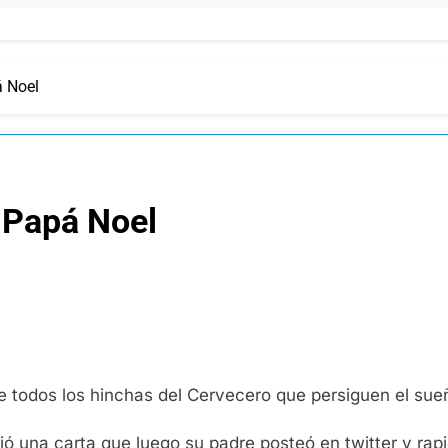
á Noel
 Papá Noel
e todos los hinchas del Cervecero que persiguen el sue
ó una carta que luego su padre posteó en twitter y rapi