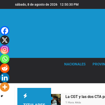
Saltar
sábado, 8 de agosto de 2026
12:50:31 PM
al
contenido
NACIONALES
PROVIN
 abuso sexual
La CGT y las dos CTA profundiz
1 Hora Atrás