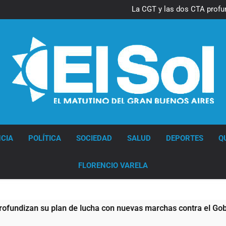
Thiago Medina 
La CGT y las dos CTA profu
Thiago Medina 
La CGT y las dos CTA profu
Diario EL SOL
CIA
POLÍTICA
SOCIEDAD
SALUD
DEPORTES
Q
FLORENCIO VARELA
an su plan de lucha con nuevas marchas contra el Gobierno