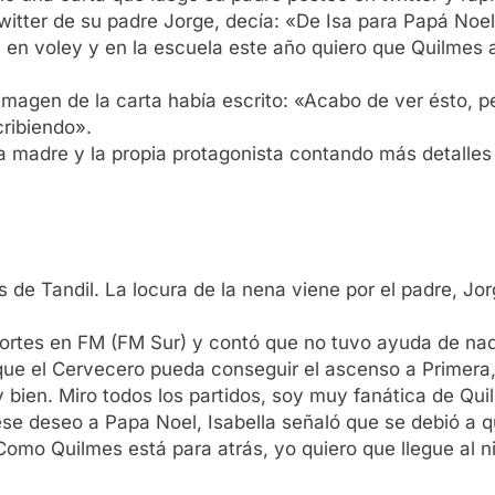
witter de su padre Jorge, decía: «De Isa para Papá No
 en voley y en la escuela este año quiero que Quilmes 
 imagen de la carta había escrito: «Acabo de ver ésto, p
cribiendo».
 madre y la propia protagonista contando más detalles 
de Tandil. La locura de la nena viene por el padre, Jo
ortes en FM (FM Sur) y contó que no tuvo ayuda de nadi
 que el Cervecero pueda conseguir el ascenso a Primera
bien. Miro todos los partidos, soy muy fanática de Quilm
 ese deseo a Papa Noel, Isabella señaló que se debió a 
mo Quilmes está para atrás, yo quiero que llegue al ni