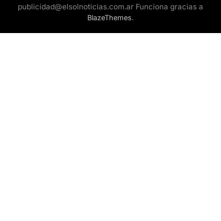
publicidad@elsolnoticias.com.ar Funciona gracias a
.
BlazeThemes