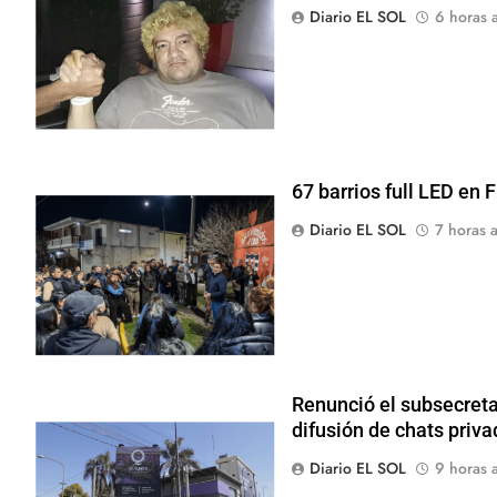
Diario EL SOL
6 horas a
67 barrios full LED en 
Diario EL SOL
7 horas a
Renunció el subsecreta
difusión de chats priv
Diario EL SOL
9 horas a