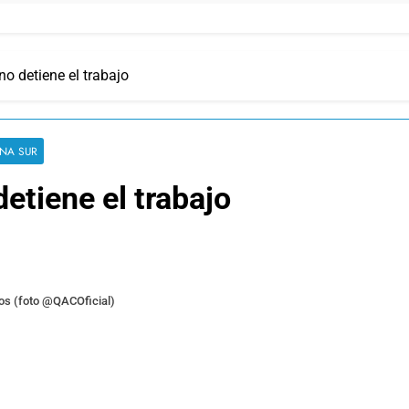
no detiene el trabajo
NA SUR
detiene el trabajo
tos (foto @QACOficial)