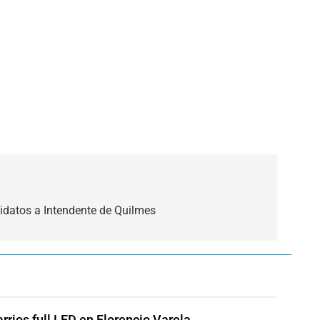
idatos a Intendente de Quilmes
rrios full LED en Florencio Varela