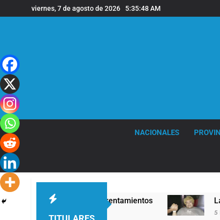
Saltar
viernes, 7 de agosto de 2026
5:35:49 AM
al
contenido
NACIONALES
PROVIN
a: hubo detenidos y enfrentamientos
La Fiscal
5 Horas Atrá
TITULARES