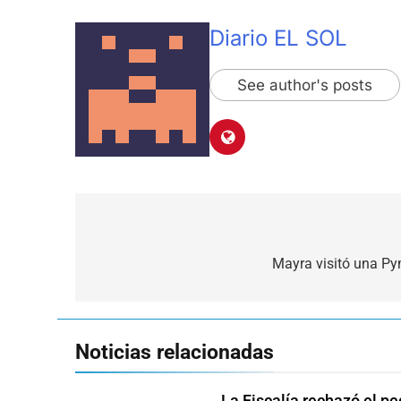
Diario EL SOL
See author's posts
Navegación
de
Mayra visitó una Pym
entradas
Noticias relacionadas
La Fiscalía rechazó el p