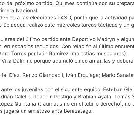
ado del próximo partido, Quilmes continúa con su prepar
rimera Nacional.
debido a las elecciones PASO, por lo que la actividad pa
io Sciacqua realizó este miércoles tareas tácticas y un
titulares del último partido ante Deportivo Madryn y algu
bol en espacios reducidos. Con relación al último encue
aro Torres por Iván Ramírez (molestias musculares).
e Villa Dálmine porque acumuló cinco amarillas y deber
iel Díaz, Renzo Giampaoli, Iván Erquiaga; Mario Sanabri
ante los juveniles con el siguiente equipo: Esteban Glel
Adrián Calello, Joaquín Postigo y Brahian Ayala; Tomás
pez Quintana (traumatismo en el tobillo derecho), no p
es jugará un amistoso ante Berazategui.