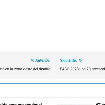
Anterior:
Siguiente:
e en la zona oeste del distrito
PASO 2023: los 20 precand
edido para suspender el
67 ba