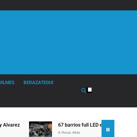
UILMES
BERAZATEGUI
ez
67 barrios full LED en Florencio Varela
6 Horas Atrás