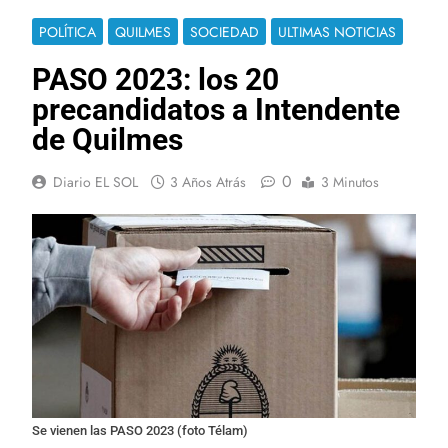
POLÍTICA
QUILMES
SOCIEDAD
ULTIMAS NOTICIAS
PASO 2023: los 20
precandidatos a Intendente
de Quilmes
0
Diario EL SOL
3 Años Atrás
3 Minutos
Se vienen las PASO 2023 (foto Télam)