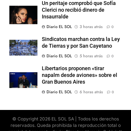
Un peritaje comprobó que Sofía
Clerici no recibió dinero de
Insaurralde
Diario EL SOL
3 horas atrás
0
Sindicatos marchan contra la Ley
de Tierras y por San Cayetano
Diario EL SOL
5 horas atrás
0
Libertarios proponen «tirar
napalm desde aviones» sobre el
Gran Buenos Aires
Diario EL SOL
6 horas atrás
0
© Copyright 2026 EL SOL SA | Todos los derechos
reservados. Queda prohibida la reproducción total o